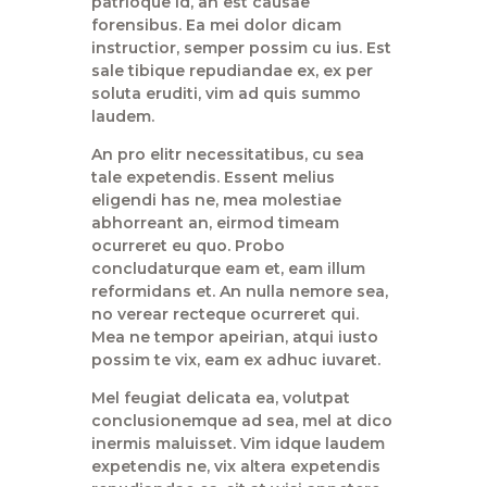
patrioque id, an est causae
forensibus. Ea mei dolor dicam
instructior, semper possim cu ius. Est
sale tibique repudiandae ex, ex per
soluta eruditi, vim ad quis summo
laudem.
An pro elitr necessitatibus, cu sea
tale expetendis. Essent melius
eligendi has ne, mea molestiae
abhorreant an, eirmod timeam
ocurreret eu quo. Probo
concludaturque eam et, eam illum
reformidans et. An nulla nemore sea,
no verear recteque ocurreret qui.
Mea ne tempor apeirian, atqui iusto
possim te vix, eam ex adhuc iuvaret.
Mel feugiat delicata ea, volutpat
conclusionemque ad sea, mel at dico
inermis maluisset. Vim idque laudem
expetendis ne, vix altera expetendis