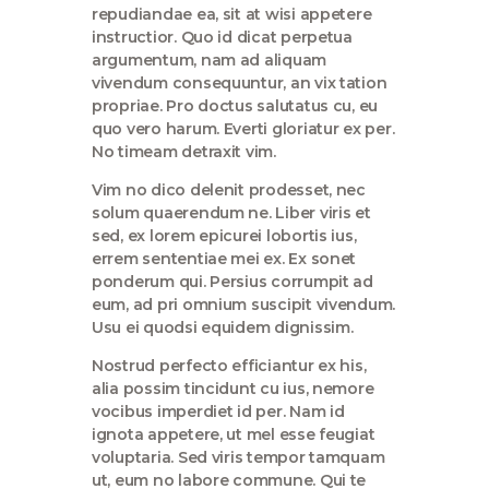
repudiandae ea, sit at wisi appetere
instructior. Quo id dicat perpetua
argumentum, nam ad aliquam
vivendum consequuntur, an vix tation
propriae. Pro doctus salutatus cu, eu
quo vero harum. Everti gloriatur ex per.
No timeam detraxit vim.
Vim no dico delenit prodesset, nec
solum quaerendum ne. Liber viris et
sed, ex lorem epicurei lobortis ius,
errem sententiae mei ex. Ex sonet
ponderum qui. Persius corrumpit ad
eum, ad pri omnium suscipit vivendum.
Usu ei quodsi equidem dignissim.
Nostrud perfecto efficiantur ex his,
alia possim tincidunt cu ius, nemore
vocibus imperdiet id per. Nam id
ignota appetere, ut mel esse feugiat
voluptaria. Sed viris tempor tamquam
ut, eum no labore commune. Qui te