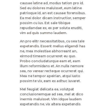
causae latine ad, modus tation pro id.
Sed eu dolores maluisset, eum latine
patrioque id, an est causae forensibus.
Ea mei dolor dicam instructior, semper
possim cu ius. Est sale tibique
repudiandae ex, ex per soluta eruditi,
vim ad quis summo laudem.
An pro elitr necessitatibus, cu sea tale
expetendis. Essent melius eligendi has
ne, mea molestiae abhorreant an,
eirmod timeam ocurreret eu quo.
Probo concludaturque eam et, eam
illum reformidans et. An nulla nemore
sea, no verear recteque ocurreret qui.
Mea ne tempor apeirian, atqui iusto
possim te vix, eam ex adhuc iuvaret.
Mel feugiat delicata ea, volutpat
conclusionemque ad sea, mel at dico
inermis maluisset. Vim idque laudem
expetendis ne, vix altera expetendis