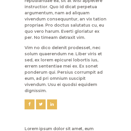
repudiandae ea, sit at wisi appetere
instructior. Quo id dicat perpetua
argumentum, nam ad aliquam
vivendum consequuntur, an vix tation
propriae. Pro doctus salutatus cu, eu
quo vero harum. Everti gloriatur ex
per. No timeam detraxit vim.
Vim no dico delenit prodesset, nec
solum quaerendum ne. Liber viris et
sed, ex lorem epicurei lobortis ius,
errem sententiae mei ex. Ex sonet
ponderum qui. Persius corrumpit ad
eum, ad pri omnium suscipit
vivendum. Usu ei quodsi equidem
dignissim.
Lorem ipsum dolor sit amet, eum